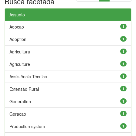
Busca facetada
Assunto
Adocao
1
Adoption
1
Agricultura
1
Agriculture
1
Assistência Técnica
1
Extensão Rural
1
Generation
1
Geracao
1
Production system
1