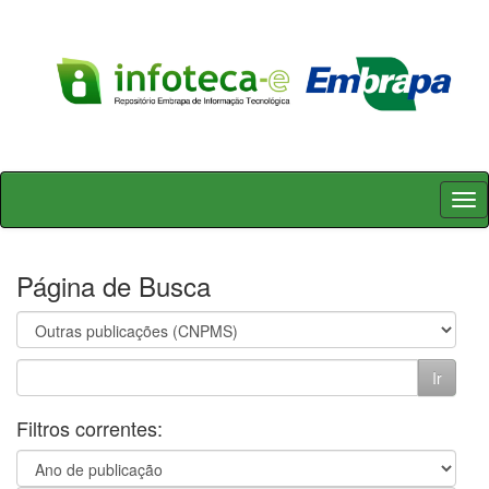
Skip
navigation
Página de Busca
Filtros correntes: