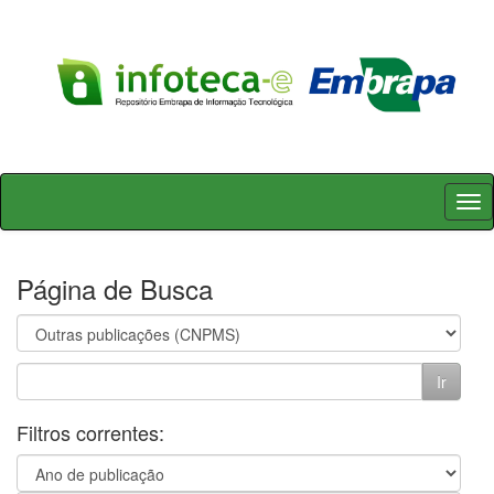
Skip
navigation
Página de Busca
Filtros correntes: