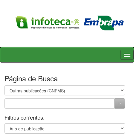
Skip
navigation
Página de Busca
Filtros correntes: