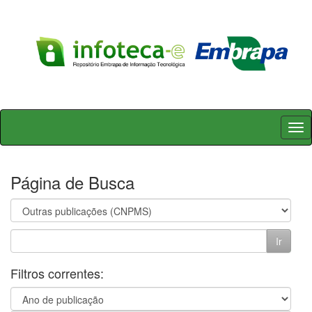
Skip
navigation
Página de Busca
Filtros correntes: