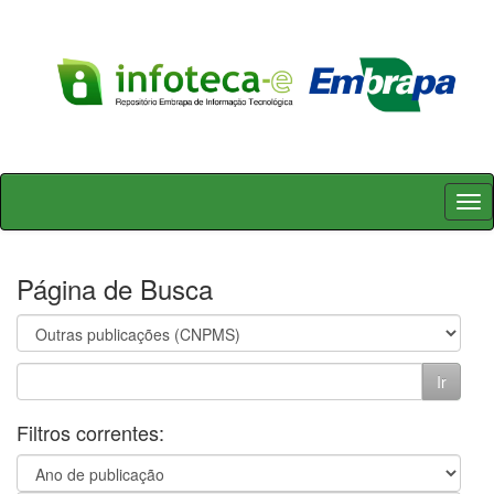
Skip
navigation
Página de Busca
Filtros correntes: