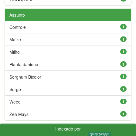
Assunto
Controle
1
Maize
1
Milho
1
Planta daninha
1
Sorghum Bicolor
1
Sorgo
1
Weed
1
Zea Mays
1
Indexado por