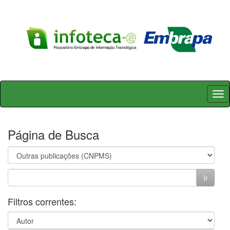
Skip
navigation
Página de Busca
Filtros correntes: