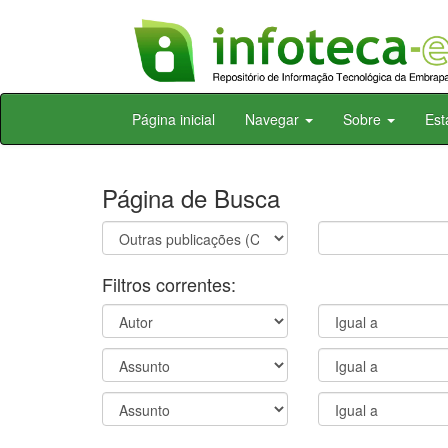
Skip
Página inicial
Navegar
Sobre
Est
navigation
Página de Busca
Filtros correntes: