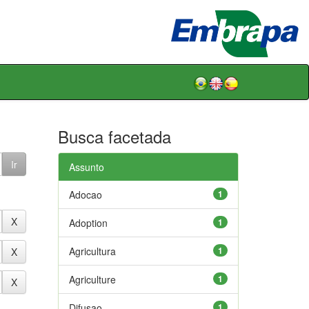
Busca facetada
Assunto
Adocao
1
Adoption
1
Agricultura
1
Agriculture
1
Difusao
1