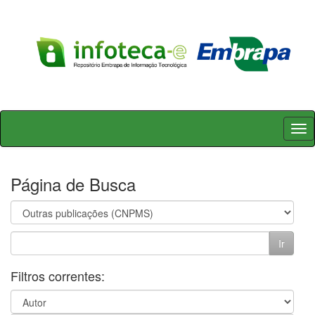
Skip
navigation
Página de Busca
Filtros correntes: