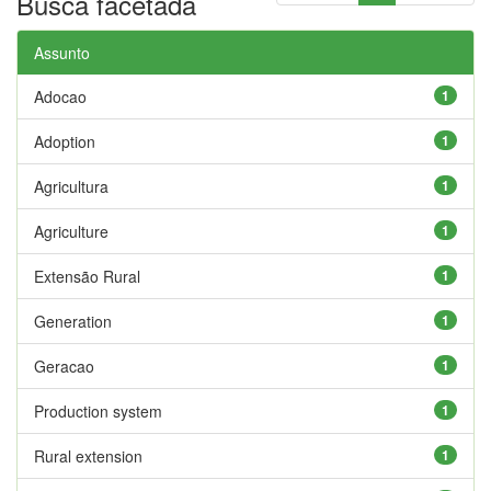
Busca facetada
Assunto
Adocao
1
Adoption
1
Agricultura
1
Agriculture
1
Extensão Rural
1
Generation
1
Geracao
1
Production system
1
Rural extension
1