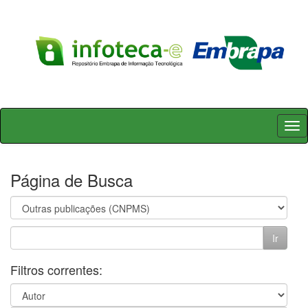
Skip
navigation
Página de Busca
Filtros correntes: