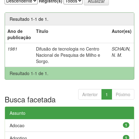
Registro(s)
Resultado 1-1 de 1.
Ano de
Título
Autor(es)
publicação
1981
Difusão de tecnologia no Centro
SCHAUN,
Nacional de Pesquisa de Milho e
N. M.
Sorgo.
Resultado 1-1 de 1.
Anterior
1
Póximo
Busca facetada
Assunto
Adocao
1
Adoption
1