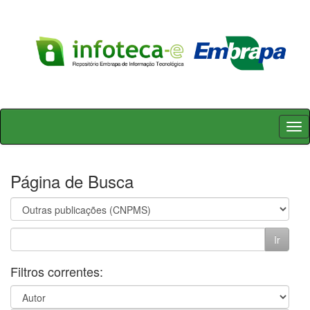
Skip
navigation
Página de Busca
Filtros correntes: