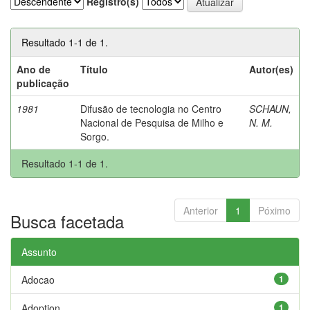
Registro(s)
Resultado 1-1 de 1.
Ano de
Título
Autor(es)
publicação
1981
Difusão de tecnologia no Centro
SCHAUN,
Nacional de Pesquisa de Milho e
N. M.
Sorgo.
Resultado 1-1 de 1.
Anterior
1
Póximo
Busca facetada
Assunto
Adocao
1
Adoption
1