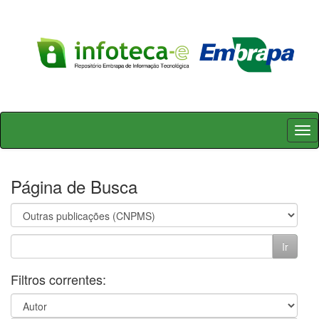
Skip
navigation
Página de Busca
Filtros correntes: