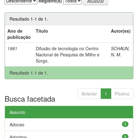
Registro(s)
Resultado 1-1 de 1.
Ano de
Título
Autor(es)
publicação
1981
Difusão de tecnologia no Centro
SCHAUN,
Nacional de Pesquisa de Milho e
N. M.
Sorgo.
Resultado 1-1 de 1.
Anterior
1
Póximo
Busca facetada
Assunto
Adocao
1
Adoption
1