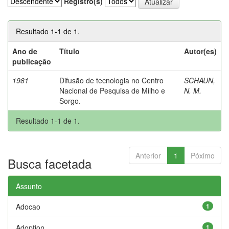
Registro(s)
Resultado 1-1 de 1.
Ano de
Título
Autor(es)
publicação
1981
Difusão de tecnologia no Centro
SCHAUN,
Nacional de Pesquisa de Milho e
N. M.
Sorgo.
Resultado 1-1 de 1.
Anterior
1
Póximo
Busca facetada
Assunto
Adocao
1
Adoption
1