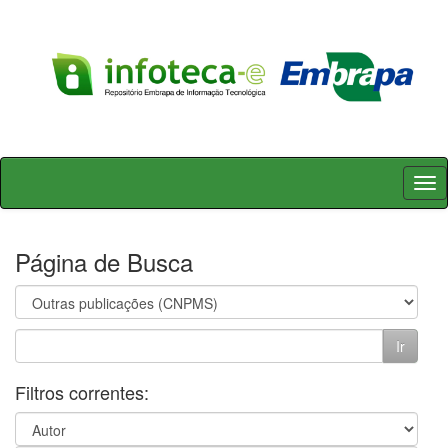
Skip
navigation
Página de Busca
Filtros correntes: