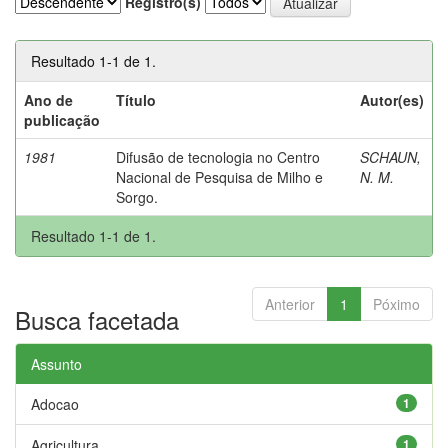
Registro(s)
Resultado 1-1 de 1.
Ano de
Título
Autor(es)
publicação
1981
Difusão de tecnologia no Centro
SCHAUN,
Nacional de Pesquisa de Milho e
N. M.
Sorgo.
Resultado 1-1 de 1.
Anterior
1
Póximo
Busca facetada
Assunto
Adocao
1
Agricultura
1