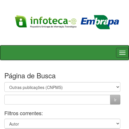
Skip
navigation
Página de Busca
Filtros correntes: