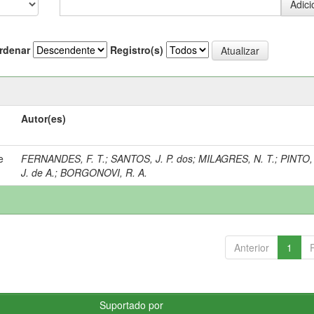
rdenar
Registro(s)
Autor(es)
e
FERNANDES, F. T.
;
SANTOS, J. P. dos
;
MILAGRES, N. T.
;
PINTO, 
J. de A.
;
BORGONOVI, R. A.
Anterior
1
Suportado por