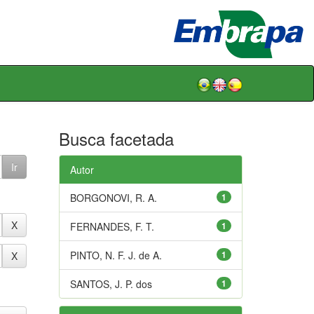
Busca facetada
Autor
BORGONOVI, R. A.
1
FERNANDES, F. T.
1
PINTO, N. F. J. de A.
1
SANTOS, J. P. dos
1