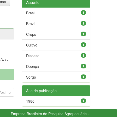
Assunto
Brasil
1
Brazil
1
Crops
1
Cultivo
1
Disease
1
N. F.
Doença
1
Sorgo
1
Ano de publicação
Póximo
1980
1
Empresa Brasileira de Pesquisa Agropecuária -