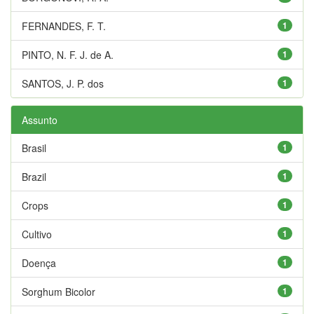
FERNANDES, F. T.
1
PINTO, N. F. J. de A.
1
SANTOS, J. P. dos
1
Assunto
Brasil
1
Brazil
1
Crops
1
Cultivo
1
Doença
1
Sorghum Bicolor
1