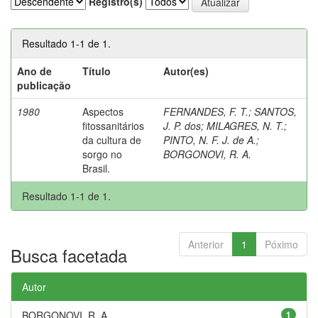
Registro(s)
Resultado 1-1 de 1.
Ano de
Título
Autor(es)
publicação
1980
Aspectos
FERNANDES, F. T.
;
SANTOS,
fitossanitários
J. P. dos
;
MILAGRES, N. T.
;
da cultura de
PINTO, N. F. J. de A.
;
sorgo no
BORGONOVI, R. A.
Brasil.
Resultado 1-1 de 1.
Anterior
1
Póximo
Busca facetada
Autor
BORGONOVI, R. A.
1