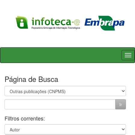
Skip
navigation
Página de Busca
Filtros correntes: