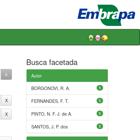
Busca facetada
Autor
BORGONOVI, R. A.
1
FERNANDES, F. T.
1
PINTO, N. F. J. de A.
1
SANTOS, J. P. dos
1