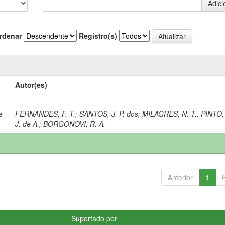
rdenar
Registro(s)
Autor(es)
e
FERNANDES, F. T.
;
SANTOS, J. P. dos
;
MILAGRES, N. T.
;
PINTO, 
J. de A.
;
BORGONOVI, R. A.
Anterior
1
Suportado por