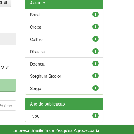
Assunto
Brasil
1
Crops
1
Cultivo
1
Disease
1
Doença
1
N. F.
Sorghum Bicolor
1
Sorgo
1
Ano de publicação
Póximo
1980
1
Empresa Brasileira de Pesquisa Agropecuária -