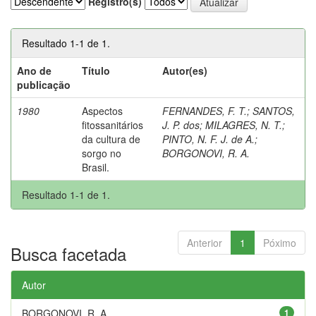
Registro(s)
Resultado 1-1 de 1.
Ano de
Título
Autor(es)
publicação
1980
Aspectos
FERNANDES, F. T.
;
SANTOS,
fitossanitários
J. P. dos
;
MILAGRES, N. T.
;
da cultura de
PINTO, N. F. J. de A.
;
sorgo no
BORGONOVI, R. A.
Brasil.
Resultado 1-1 de 1.
Anterior
1
Póximo
Busca facetada
Autor
BORGONOVI, R. A.
1