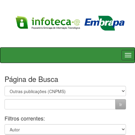
Skip
navigation
Página de Busca
Filtros correntes: