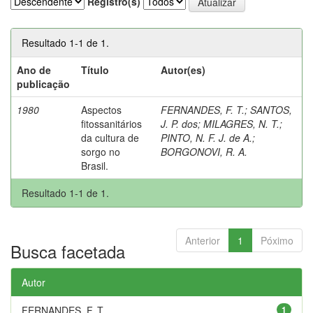
Registro(s)
Resultado 1-1 de 1.
Ano de
Título
Autor(es)
publicação
1980
Aspectos
FERNANDES, F. T.
;
SANTOS,
fitossanitários
J. P. dos
;
MILAGRES, N. T.
;
da cultura de
PINTO, N. F. J. de A.
;
sorgo no
BORGONOVI, R. A.
Brasil.
Resultado 1-1 de 1.
Anterior
1
Póximo
Busca facetada
Autor
FERNANDES, F. T.
1