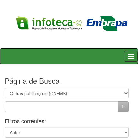
Skip
navigation
Página de Busca
Filtros correntes: