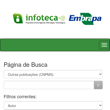
Skip
navigation
Página de Busca
Filtros correntes: