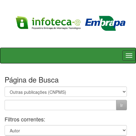
Skip
navigation
Página de Busca
Filtros correntes: