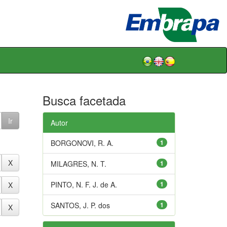
Busca facetada
Autor
BORGONOVI, R. A.
1
MILAGRES, N. T.
1
PINTO, N. F. J. de A.
1
SANTOS, J. P. dos
1