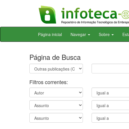
Skip
Página inicial
Navegar
Sobre
Est
navigation
Página de Busca
Filtros correntes: