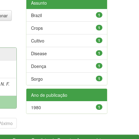
Assunto
Brazil
1
Crops
1
Cultivo
1
Disease
1
Doença
1
Sorgo
1
N. F.
Ano de publicação
1980
1
Póximo