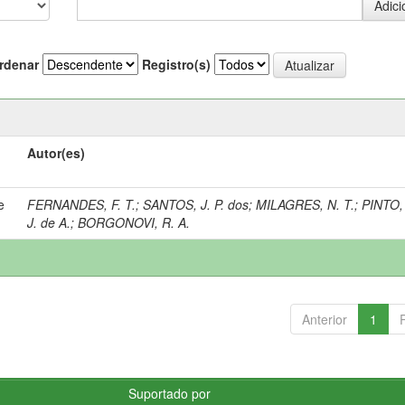
rdenar
Registro(s)
Autor(es)
e
FERNANDES, F. T.
;
SANTOS, J. P. dos
;
MILAGRES, N. T.
;
PINTO, 
J. de A.
;
BORGONOVI, R. A.
Anterior
1
Suportado por