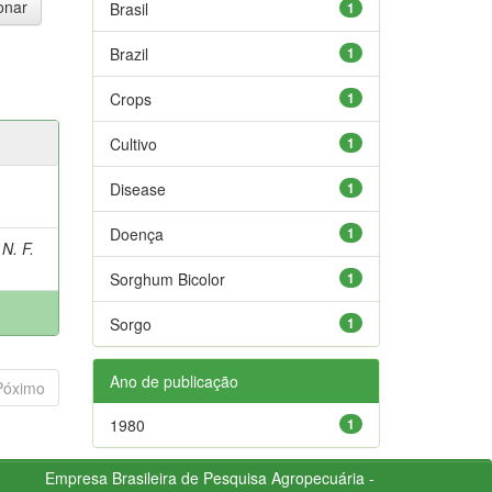
Brasil
1
Brazil
1
Crops
1
Cultivo
1
Disease
1
Doença
1
N. F.
Sorghum Bicolor
1
Sorgo
1
Ano de publicação
Póximo
1980
1
Empresa Brasileira de Pesquisa Agropecuária -