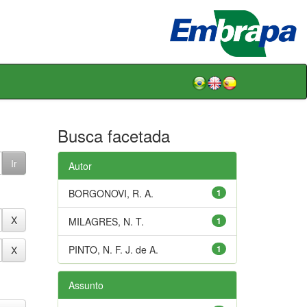
Busca facetada
Autor
BORGONOVI, R. A.
1
MILAGRES, N. T.
1
PINTO, N. F. J. de A.
1
Assunto