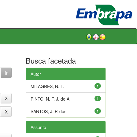
Busca facetada
Autor
MILAGRES, N. T.
1
PINTO, N. F. J. de A.
1
SANTOS, J. P. dos
1
Assunto