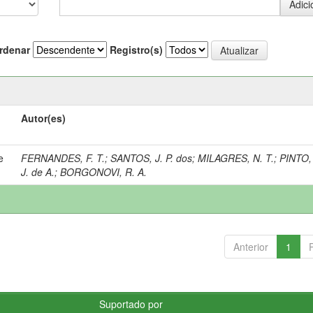
rdenar
Registro(s)
Autor(es)
e
FERNANDES, F. T.
;
SANTOS, J. P. dos
;
MILAGRES, N. T.
;
PINTO, 
J. de A.
;
BORGONOVI, R. A.
Anterior
1
Suportado por