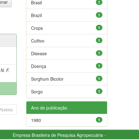
Brasil
1
Brazil
1
Crops
1
Cultivo
1
Disease
1
Doença
1
N. F.
Sorghum Bicolor
1
Sorgo
1
Ano de publicação
Póximo
1980
1
Empresa Brasileira de Pesquisa Agropecuária -