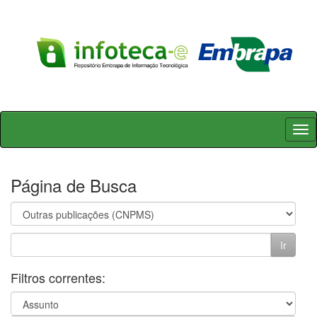
Skip
navigation
Página de Busca
Filtros correntes: