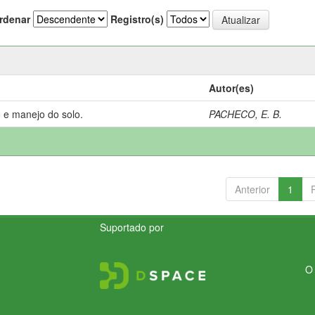
rdenar
Registro(s)
Autor(es)
 e manejo do solo.
PACHECO, E. B.
Anterior
1
Suportado por
O 