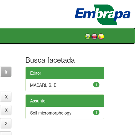
Busca facetada
Editor
MADARI, B. E.
1
Assunto
Soil micromorphology
1