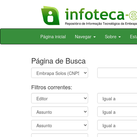
Skip
Página inicial
Navegar
Sobre
Est
navigation
Página de Busca
Filtros correntes: