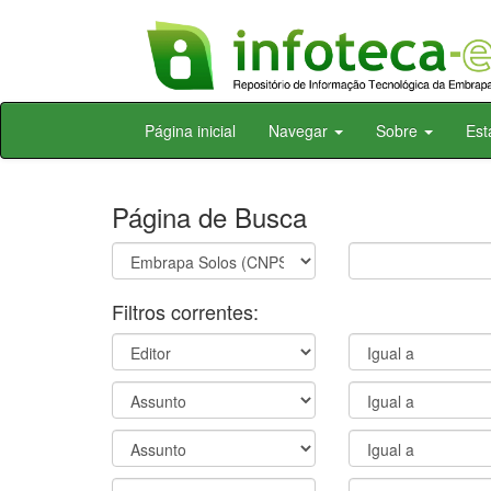
Skip
Página inicial
Navegar
Sobre
Est
navigation
Página de Busca
Filtros correntes: