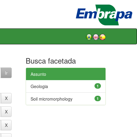
Busca facetada
Assunto
Geologia
1
Soil micromorphology
1