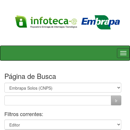
Skip
navigation
Página de Busca
Filtros correntes: