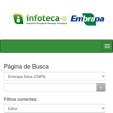
Skip
navigation
Página de Busca
Filtros correntes: