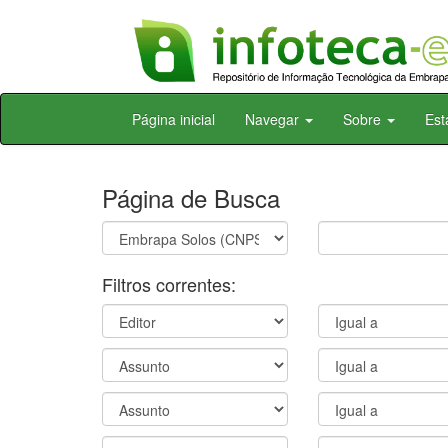
Skip
Página inicial
Navegar
Sobre
Est
navigation
Página de Busca
Filtros correntes: