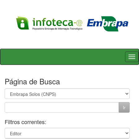
Skip
navigation
Página de Busca
Filtros correntes: