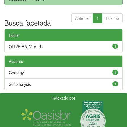
Anterior
1
Póximo
Busca facetada
Editor
OLIVEIRA, V. A. de
1
Assunto
Geology
1
Soil analysis
1
Indexado por