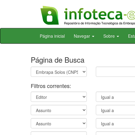
Skip
Página inicial
Navegar
Sobre
Est
navigation
Página de Busca
Filtros correntes: