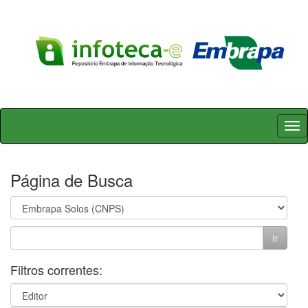
Skip
navigation
Página de Busca
Filtros correntes: