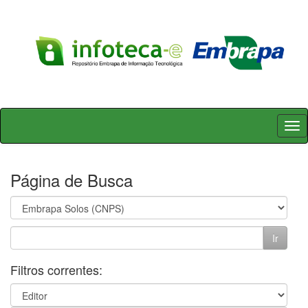
Skip
navigation
Página de Busca
Filtros correntes: