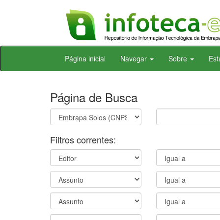
Skip
Página inicial
Navegar
Sobre
Est
navigation
Página de Busca
Filtros correntes: