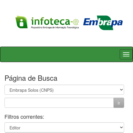
Skip
navigation
Página de Busca
Filtros correntes: