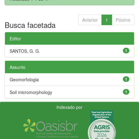
Anterior
1
Póximo
Busca facetada
Editor
SANTOS, G. G.
1
Assunto
Geomorfologia
1
Soil micromorphology
1
Indexado por