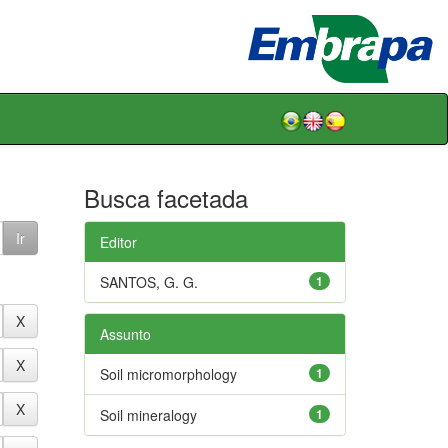
Busca facetada
Editor
SANTOS, G. G.
1
Assunto
Soil micromorphology
1
Soil mineralogy
1