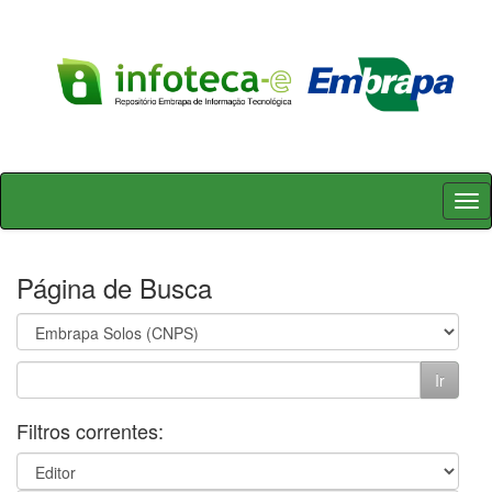
Skip
navigation
Página de Busca
Filtros correntes: