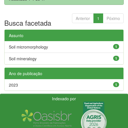
Anterior
1
Póximo
Busca facetada
Assunto
Soil micromorphology
1
Soil mineralogy
1
Ano de publicação
2023
1
Indexado por