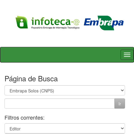
Skip
navigation
Página de Busca
Filtros correntes: