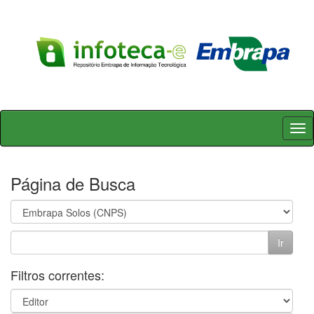
Skip
navigation
Página de Busca
Filtros correntes: