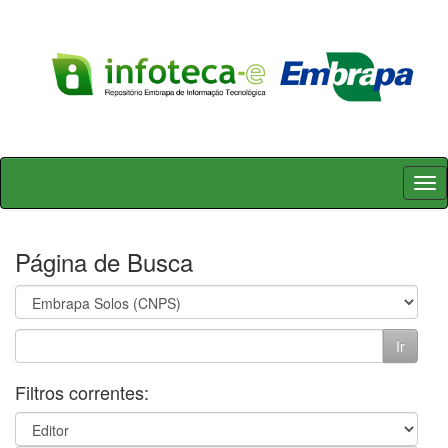
Skip
navigation
Página de Busca
Filtros correntes: