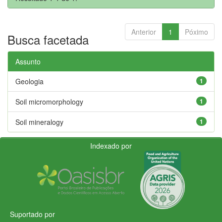
Anterior
1
Póximo
Busca facetada
Assunto
Geologia
1
Soil micromorphology
1
Soil mineralogy
1
Indexado por
Suportado por