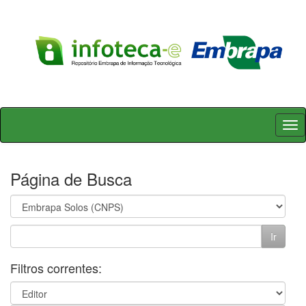
Skip
navigation
Página de Busca
Filtros correntes: