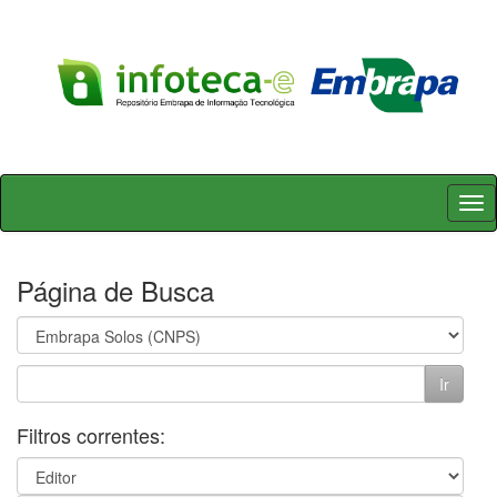
Skip
navigation
Página de Busca
Filtros correntes: