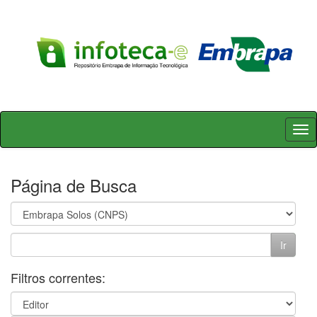
Skip
navigation
Página de Busca
Filtros correntes: