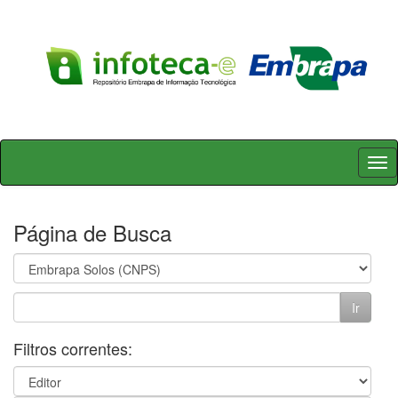
Skip
navigation
Página de Busca
Filtros correntes: