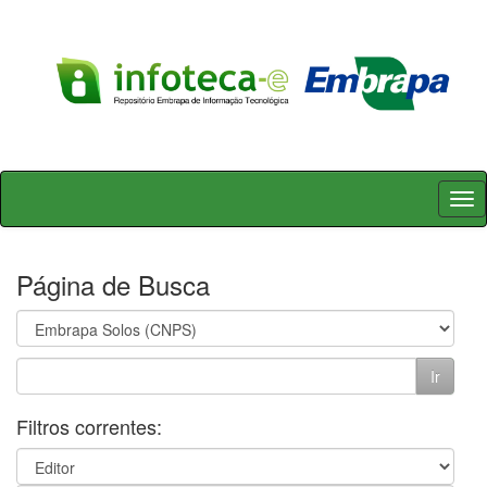
Skip
navigation
Página de Busca
Filtros correntes: