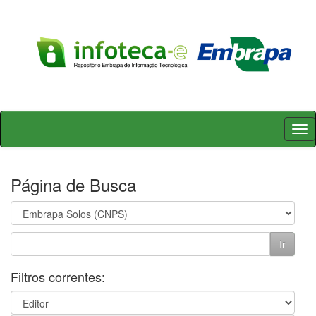
Skip
navigation
Página de Busca
Filtros correntes: