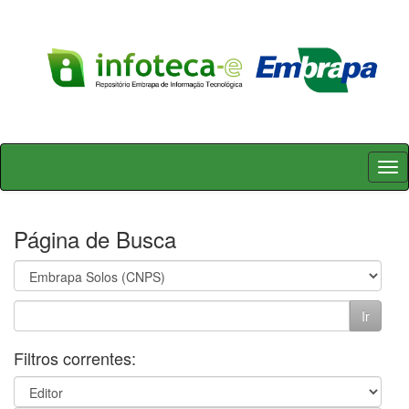
Skip
navigation
Página de Busca
Filtros correntes: