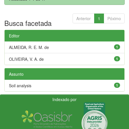
Anterior
1
Póximo
Busca facetada
Editor
ALMEIDA, R. E. M. de
1
OLIVEIRA, V. A. de
1
Assunto
Soil analysis
1
Indexado por