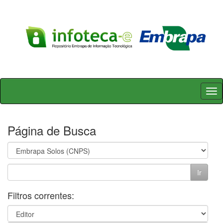
Skip
navigation
Página de Busca
Filtros correntes: