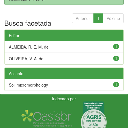
Anterior
1
Póximo
Busca facetada
Editor
ALMEIDA, R. E. M. de
1
OLIVEIRA, V. A. de
1
Assunto
Soil micromorphology
1
Indexado por