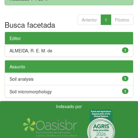
Anterior
1
Póximo
Busca facetada
Editor
ALMEIDA, R. E. M. de
1
Assunto
Soil analysis
1
Soil micromorphology
1
Indexado por