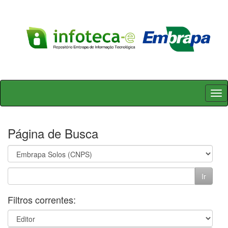
Skip
navigation
Página de Busca
Filtros correntes: